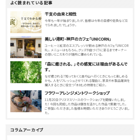
よく読まれている記事
干支の由来と相性
今年も一年が始まりましたが、皆様は今年の目標や抱負など立
てられましたでしょうか。
美しい港町・神戸のカフェ「UNICORN」
コーヒーと紅茶のエスプレッソが飲める神戸のカフェ「UNICOR
N」。メニューはもちろん、グッズや店づくりに至るまでオーナー
の想いとこだわりが随所に鏤められている。
「森に癒される。」その感覚には理由があるんで
す。
なぜ癒される？知っておくと森や山へ行くときにもっと楽しめる
かも。人をリフレッシュさせてくれる理由と、家具や木製品雑貨を
購入するときに役立つ「木材」の特徴をご紹介。
フラワーアレンジメントワークショップ
11月20日クリスマスリースのワークショップを開催いたしまし
た！ 今回も完成した作品は個性を活かした作品で素敵でした。
ご参加いただきました皆様お時間いただきありがとうございまし
た。
コラムアーカイブ