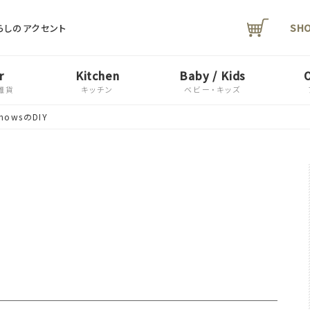
SH
らしのアクセント
r
Kitchen
Baby / Kids
雑貨
キッチン
ベビー・キッズ
KnowsのDIY