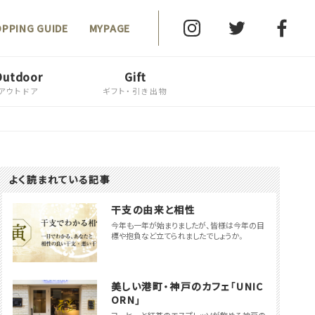
OPPING
GUIDE
MYPAGE
Outdoor
Gift
アウトドア
ギフト・引き出物
よく読まれている記事
干支の由来と相性
今年も一年が始まりましたが、皆様は今年の目
標や抱負など立てられましたでしょうか。
美しい港町・神戸のカフェ「UNIC
ORN」