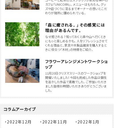
コーヒーと紅茶のエスプレッソが飲める神戸の
カフェ「UNICORN」。メニューはもちろん、グッ
ズや店づくりに至るまでオーナーの想いとこだ
わりが随所に鏤められている。
「森に癒される。」その感覚には
理由があるんです。
なぜ癒される？知っておくと森や山へ行くとき
にもっと楽しめるかも。人をリフレッシュさせて
くれる理由と、家具や木製品雑貨を購入すると
きに役立つ「木材」の特徴をご紹介。
フラワーアレンジメントワークショ
ップ
11月20日クリスマスリースのワークショップを
開催いたしました！ 今回も完成した作品は個性
を活かした作品で素敵でした。ご参加いただき
ました皆様お時間いただきありがとうございま
した。
コラムアーカイブ
2022年12月
2022年11月
2022年1月