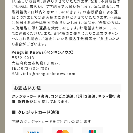
い。新しい商品を、お送りさせていただきます。なお、不良商品の
ご返送は、着払いにて下記までお願い致します。返品期限は、商
品到着後７日以内とさせていただきます。お客様都合による返
品につきましてはお客様のご負担とさせていただきます。不良品
に該当する場合は当方で負担いたします。返品をご希望の方は、
未使用品に限り返品を受付いたします。お電話またはメールに
てご連絡ください。また、お客様のご都合によりご注文をキャン
セルされる場合、ご返金にかかる振込手数料等をご負担いただ
く場合がございます。
Penguin Knows（ペンギンノウズ）
〒562-0013
大阪府箕面市坊島1丁目2-3
TEL：072-735-7933
MAIL：info@penguinknows.com
お支払い方法
クレジットカード決済
、
コンビニ決済
、
代引き決済
、
ネット銀行決
済
、
銀行振込
に対応しております。
クレジットカード決済
下記のクレジットカードをご利用いただけます。