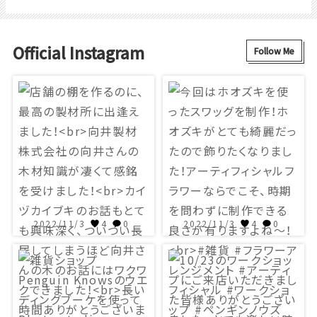
Official Instagram
Follow Me
2022/11/3
4
0
2022/11/3
4
0