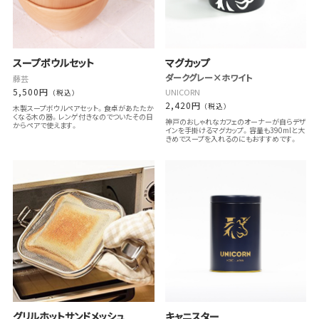
スープボウルセット
マグカップ
ダークグレー×ホワイト
藤芸
5,500円
UNICORN
（税込）
2,420円
（税込）
木製スープボウルペアセット。食卓があたたか
くなる木の器。レンゲ付きなのでついたその日
神戸のおしゃれなカフェのオーナーが自らデザ
からペアで使えます。
インを手掛けるマグカップ。容量も390mlと大
きめでスープを入れるのにもおすすめです。
グリルホットサンドメッシュ
キャニスター