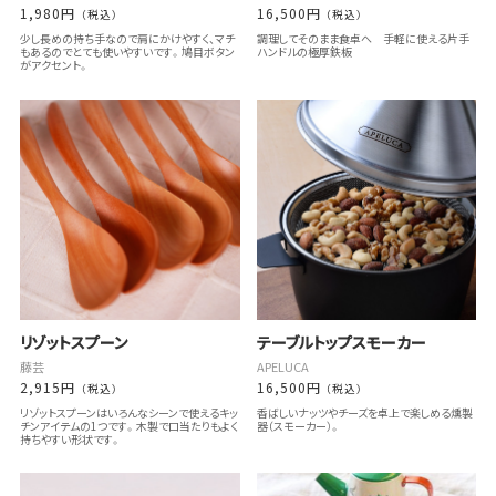
1,980円
16,500円
（税込）
（税込）
少し長めの持ち手なので肩にかけやすく、マチ
調理してそのまま食卓へ 手軽に使える片手
もあるのでとても使いやすいです。鳩目ボタン
ハンドルの極厚鉄板
がアクセント。
リゾットスプーン
テーブルトップスモーカー
藤芸
APELUCA
2,915円
16,500円
（税込）
（税込）
リゾットスプーンはいろんなシーンで使えるキッ
香ばしいナッツやチーズを卓上で楽しめる燻製
チンアイテムの1つです。木製で口当たりもよく
器（スモーカー）。
持ちやすい形状です。