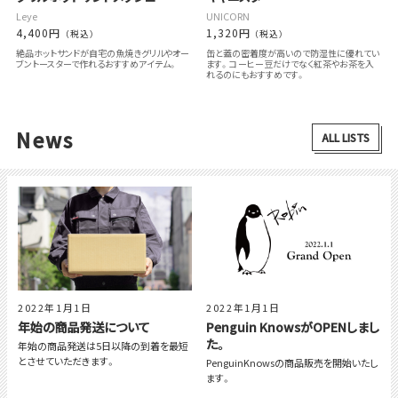
Leye
UNICORN
4,400円
1,320円
（税込）
（税込）
絶品ホットサンドが自宅の魚焼きグリルやオー
缶と蓋の密着度が高いので防湿性に優れてい
ブントースターで作れるおすすめアイテム。
ます。コーヒー豆だけでなく紅茶やお茶を入
れるのにもおすすめです。
News
ALL LISTS
2022年1月1日
2022年1月1日
年始の商品発送について
Penguin KnowsがOPENしまし
た。
年始の商品発送は5日以降の到着を最短
とさせていただきます。
PenguinKnowsの商品販売を開始いたし
ます。