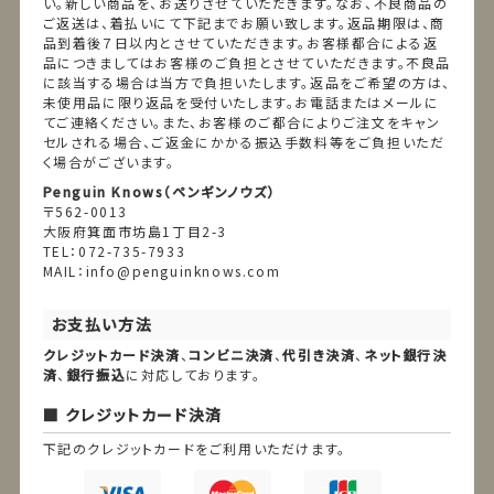
い。新しい商品を、お送りさせていただきます。なお、不良商品の
ご返送は、着払いにて下記までお願い致します。返品期限は、商
品到着後７日以内とさせていただきます。お客様都合による返
品につきましてはお客様のご負担とさせていただきます。不良品
に該当する場合は当方で負担いたします。返品をご希望の方は、
未使用品に限り返品を受付いたします。お電話またはメールに
てご連絡ください。また、お客様のご都合によりご注文をキャン
セルされる場合、ご返金にかかる振込手数料等をご負担いただ
く場合がございます。
Penguin Knows（ペンギンノウズ）
〒562-0013
大阪府箕面市坊島1丁目2-3
TEL：072-735-7933
MAIL：info@penguinknows.com
お支払い方法
クレジットカード決済
、
コンビニ決済
、
代引き決済
、
ネット銀行決
済
、
銀行振込
に対応しております。
クレジットカード決済
下記のクレジットカードをご利用いただけます。